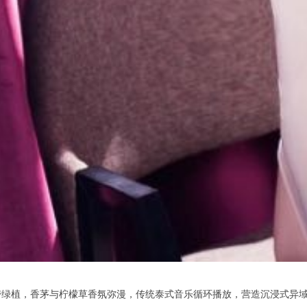
植，香茅与柠檬草香氛弥漫，传统泰式音乐循环播放，营造沉浸式异域