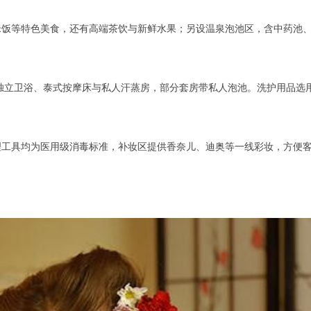
等特色美食，还有高端茶饮与新鲜水果；另设温泉泡池区，含中药池、
立卫浴、泰式按摩床与私人汗蒸房，部分套房带私人泡池。洗护用品选用泰
具均为医用级消毒标准，补妆区提供香奈儿、迪奥等一线彩妆，方便客