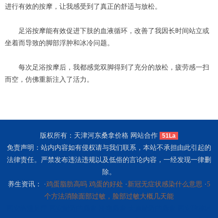
进行有效的按摩，让我感受到了真正的舒适与放松。
足浴按摩能有效促进下肢的血液循环，改善了我因长时间站立或
坐着而导致的脚部浮肿和冰冷问题。
每次足浴按摩后，我都感觉双脚得到了充分的放松，疲劳感一扫
而空，仿佛重新注入了活力。
版权所有：天津河东桑拿价格 网站合作
51La
免责声明：站内内容如有侵权请与我们联系，本站不承担由此引起的
法律责任。严禁发布违法违规以及低俗的言论内容，一经发现一律删
除。
养生资讯： ·
鸡蛋脂肪高吗 鸡蛋的好处
·
新冠无症状感染什么意思
·
5
个方法消除面部过敏，脸部过敏大概几天能
西安临潼足疗
西安附近的桑拿
济南桑拿
太原附近的桑拿
西安碑林区