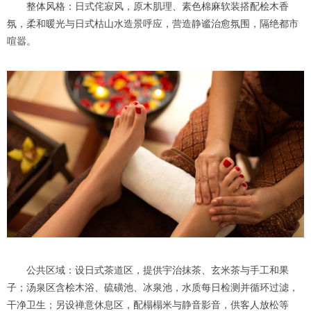
整体风格：日式侘寂风，原木肌理、素色棉麻软装搭配桧木香
氛，柔和暖光与日式枯山水造景呼应，营造静谧治愈氛围，隔绝都市
喧嚣。
公共区域：设日式茶道区，提供宇治抹茶、玄米茶与手工和果
子；汤泉区含桧木浴、硫磺池、冰泉池，水质每日检测并循环过滤，
干净卫生；另设禅意休息区，配榻榻米与静音影音，供客人放松等