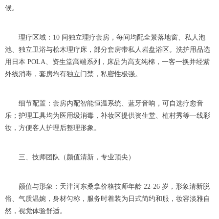
候。
理疗区域：10 间独立理疗套房，每间均配全景落地窗、私人泡
池、独立卫浴与桧木理疗床，部分套房带私人岩盘浴区。洗护用品选
用日本 POLA、资生堂高端系列，床品为高支纯棉，一客一换并经紫
外线消毒，套房均有独立门禁，私密性极强。
细节配置：套房内配智能恒温系统、蓝牙音响，可自选疗愈音
乐；护理工具均为医用级消毒，补妆区提供资生堂、植村秀等一线彩
妆，方便客人护理后整理形象。
三、技师团队（颜值清新，专业顶尖）
颜值与形象：天津河东桑拿价格技师年龄 22-26 岁，形象清新脱
俗、气质温婉，身材匀称，服务时着装为日式简约和服，妆容淡雅自
然，视觉体验舒适。