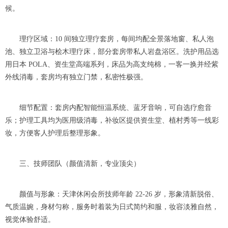
候。
理疗区域：10 间独立理疗套房，每间均配全景落地窗、私人泡
池、独立卫浴与桧木理疗床，部分套房带私人岩盘浴区。洗护用品选
用日本 POLA、资生堂高端系列，床品为高支纯棉，一客一换并经紫
外线消毒，套房均有独立门禁，私密性极强。
细节配置：套房内配智能恒温系统、蓝牙音响，可自选疗愈音
乐；护理工具均为医用级消毒，补妆区提供资生堂、植村秀等一线彩
妆，方便客人护理后整理形象。
三、技师团队（颜值清新，专业顶尖）
颜值与形象：天津休闲会所技师年龄 22-26 岁，形象清新脱俗、
气质温婉，身材匀称，服务时着装为日式简约和服，妆容淡雅自然，
视觉体验舒适。