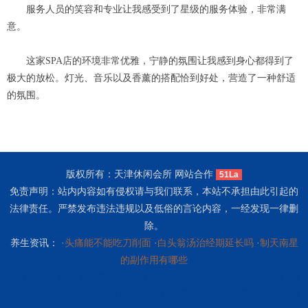
服务人员的笑容和专业让我感受到了星级的服务体验，非常满
意。
这家SPA店的环境非常优雅，宁静的氛围让我感到身心都得到了
极大的放松。灯光、音乐以及香薰的搭配恰到好处，营造了一种舒适
的氛围。
版权所有：天津休闲会所 网站合作
51La
免责声明：站内内容如有侵权请与我们联系，本站不承担由此引起的
法律责任。严禁发布违法违规以及低俗的言论内容，一经发现一律删
除。
养生资讯： ·
头痛能不能吃刀削面
·
白头翁汤治经期延长吗
·
制天南星
的副作用有哪些
武汉汉阳区桑拿
珠海桑拿
武汉江汉区会所
苏州姑苏区休闲会所
广州
从化区spa
北京房山区丝袜会所
苏州姑苏桑拿价格
杭州桑拿
大连桑拿