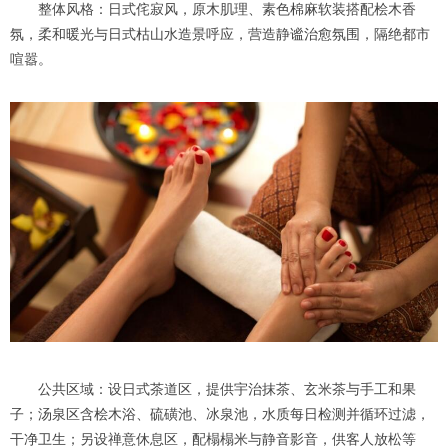
整体风格：日式侘寂风，原木肌理、素色棉麻软装搭配桧木香
氛，柔和暖光与日式枯山水造景呼应，营造静谧治愈氛围，隔绝都市
喧嚣。
公共区域：设日式茶道区，提供宇治抹茶、玄米茶与手工和果
子；汤泉区含桧木浴、硫磺池、冰泉池，水质每日检测并循环过滤，
干净卫生；另设禅意休息区，配榻榻米与静音影音，供客人放松等