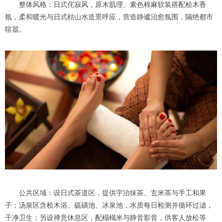
整体风格：日式侘寂风，原木肌理、素色棉麻软装搭配桧木香
氛，柔和暖光与日式枯山水造景呼应，营造静谧治愈氛围，隔绝都市
喧嚣。
公共区域：设日式茶道区，提供宇治抹茶、玄米茶与手工和果
子；汤泉区含桧木浴、硫磺池、冰泉池，水质每日检测并循环过滤，
干净卫生；另设禅意休息区，配榻榻米与静音影音，供客人放松等