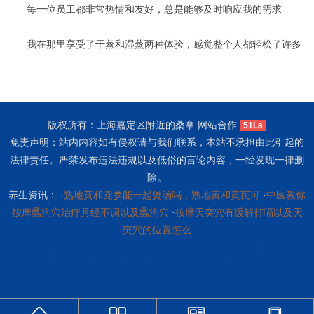
每一位员工都非常热情和友好，总是能够及时响应我的需求
我在那里享受了干蒸和湿蒸两种体验，感觉整个人都轻松了许多
版权所有：上海嘉定区附近的桑拿 网站合作
51La
免责声明：站内内容如有侵权请与我们联系，本站不承担由此引起的
法律责任。严禁发布违法违规以及低俗的言论内容，一经发现一律删
除。
养生资讯： ·
熟地黄和党参能一起煲汤吗，熟地黄和黄芪可
·
中医教你
按摩蠡沟穴治疗月经不调以及蠡沟穴
·
按摩天突穴有缓解打嗝以及天
突穴的位置怎么
沈阳休闲会所
青岛水疗
广州增城区按摩
上海青浦桑拿
广佛足疗
南京
江宁区桑拿网
杭州滨江区桑拿
武汉桑拿
广佛附近的桑拿
西安未央区
桑拿会所