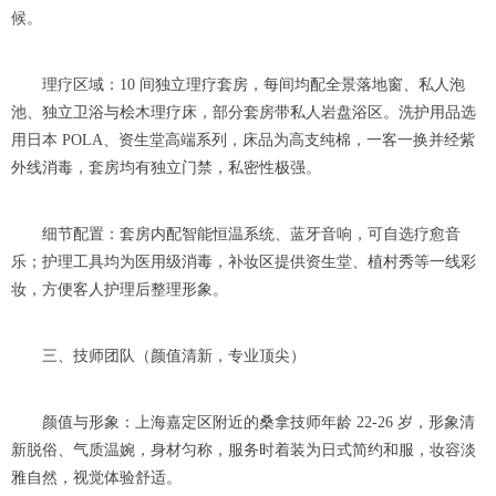
候。
理疗区域：10 间独立理疗套房，每间均配全景落地窗、私人泡
池、独立卫浴与桧木理疗床，部分套房带私人岩盘浴区。洗护用品选
用日本 POLA、资生堂高端系列，床品为高支纯棉，一客一换并经紫
外线消毒，套房均有独立门禁，私密性极强。
细节配置：套房内配智能恒温系统、蓝牙音响，可自选疗愈音
乐；护理工具均为医用级消毒，补妆区提供资生堂、植村秀等一线彩
妆，方便客人护理后整理形象。
三、技师团队（颜值清新，专业顶尖）
颜值与形象：上海嘉定区附近的桑拿技师年龄 22-26 岁，形象清
新脱俗、气质温婉，身材匀称，服务时着装为日式简约和服，妆容淡
雅自然，视觉体验舒适。