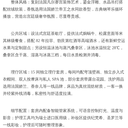
整体风格：复刻法国凡尔赛宫装饰艺术，鎏金浮雕、水晶吊灯搭
配丝绒软装，香氛选用法国娇兰帝王之水同款香型，古典钢琴乐循环
播放，营造出宫廷级奢华氛围，尽显尊贵感。
公共区域：设法式宫廷茶歇厅，提供法式焗蜗牛、松露意面等米
其林级餐食，搭配 82 年拉菲、勃艮第红酒等高端酒水，还有新鲜空运
水果与定制甜点；另设恒温泳池与蒸汽桑拿区，泳池水温恒定 28℃，
桑拿区含干蒸、湿蒸与冰蒸三档，每日水质检测并消毒。
理疗区域：15 间独立理疗套房，每间均配穹顶壁画、独立步入式
衣帽间、双人按摩床与私人 SPA 池，部分套房带露台花园。洗护用品
选用法国娇兰、香奈儿等一线品牌，床品为真丝混纺材质，一客一换
并经紫外线消毒，私密性与舒适度拉满。
细节配置：套房内配备智能管家系统，可语音控制灯光、温度与
影音；护理工具均为瑞士进口医用级，补妆区提供纪梵希、圣罗兰等
一线彩妆，护理后可随时整理形象。