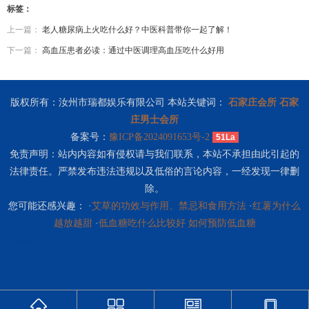
标签：
上一篇：
老人糖尿病上火吃什么好？中医科普带你一起了解！
下一篇：
高血压患者必读：通过中医调理高血压吃什么好用
版权所有：汝州市瑞都娱乐有限公司 本站关键词：
石家庄会所
石家
庄男士会所
备案号：
豫ICP备2024091653号-2
51La
免责声明：站内内容如有侵权请与我们联系，本站不承担由此引起的
法律责任。严禁发布违法违规以及低俗的言论内容，一经发现一律删
除。
您可能还感兴趣： ·
艾草的功效与作用、禁忌和食用方法
·
红薯为什么
越放越甜
·
低血糖吃什么比较好 如何预防低血糖
南昌桑拿
西安阎良区桑拿会所
杭州西湖区桑拿
杭州下城区水疗
广州
白云桑拿
西安新城区桑拿会所
武汉蔡甸区丝袜会所
杭州钱塘桑拿
广
州天河区桑拿
苏州相城男士spa