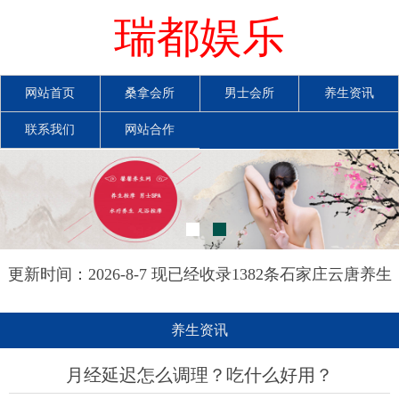
瑞都娱乐
网站首页
桑拿会所
男士会所
养生资讯
联系我们
网站合作
更新时间：2026-8-7 现已经收录1382条石家庄云唐养生
网信息
养生资讯
月经延迟怎么调理？吃什么好用？