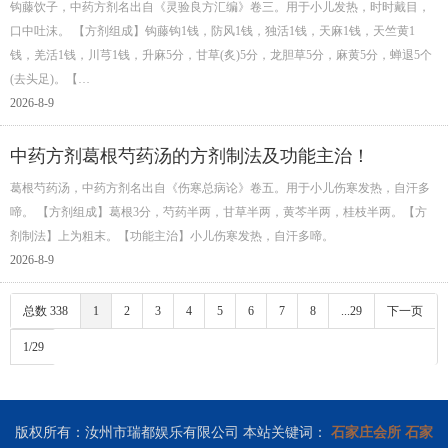
钩藤饮子，中药方剂名出自《灵验良方汇编》卷三。用于小儿发热，时时戴目，
口中吐沫。 【方剂组成】钩藤钩1钱，防风1钱，独活1钱，天麻1钱，天竺黄1
钱，羌活1钱，川芎1钱，升麻5分，甘草(炙)5分，龙胆草5分，麻黄5分，蝉退5个
(去头足)。【…
2026-8-9
中药方剂葛根芍药汤的方剂制法及功能主治！
葛根芍药汤，中药方剂名出自《伤寒总病论》卷五。用于小儿伤寒发热，自汗多
啼。 【方剂组成】葛根3分，芍药半两，甘草半两，黄芩半两，桂枝半两。【方
剂制法】上为粗末。【功能主治】小儿伤寒发热，自汗多啼。
2026-8-9
总数 338
1
2
3
4
5
6
7
8
...29
下一页
1/29
版权所有：汝州市瑞都娱乐有限公司 本站关键词：
石家庄会所
石家