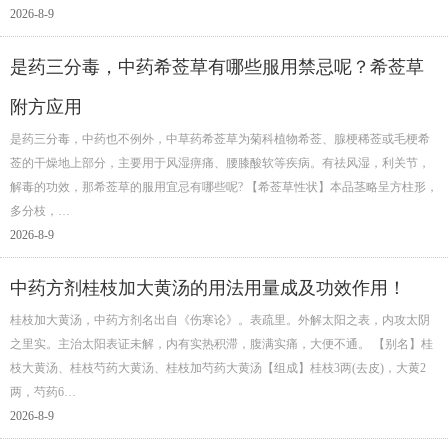
2026-8-9
是药三分毒，中药希莶草有哪些服用禁忌呢？希莶草
附方应用
是药三分毒，中药也不例外，中草药希莶草为菊科植物希莶、腺梗稀莶或毛梗希
莶的干燥地上部分，主要用于风湿痹痛、腰膝酸软等疾病。有祛风湿，利关节，
解毒的功效，那希莶草的服用宜忌有哪些呢? 【希莶草性状】本品茎略呈方柱形，
多分枝，…
2026-8-9
中药方剂桂枝加大黄汤的用法用量成及功效作用！
桂枝加大黄汤，中药方剂名出自《伤寒论》。表疏里。外解太阳之表，内攻太阴
之里实。主治太阳表证未解，内有实热积滞，腹满实痛，大便不通。 【别名】桂
枝大黄汤、桂枝芍药大黄汤、桂枝加芍药大黄汤【组成】桂枝3两(去皮)，大黄2
两，芍药6…
2026-8-9