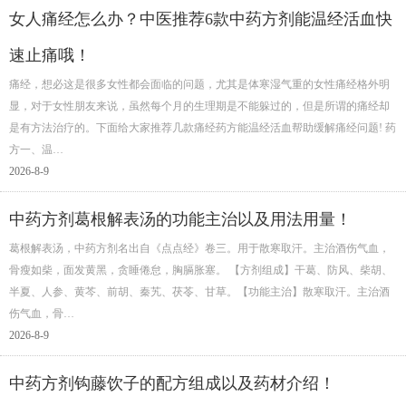
女人痛经怎么办？中医推荐6款中药方剂能温经活血快
速止痛哦！
痛经，想必这是很多女性都会面临的问题，尤其是体寒湿气重的女性痛经格外明
显，对于女性朋友来说，虽然每个月的生理期是不能躲过的，但是所谓的痛经却
是有方法治疗的。下面给大家推荐几款痛经药方能温经活血帮助缓解痛经问题! 药
方一、温…
2026-8-9
中药方剂葛根解表汤的功能主治以及用法用量！
葛根解表汤，中药方剂名出自《点点经》卷三。用于散寒取汗。主治酒伤气血，
骨瘦如柴，面发黄黑，贪睡倦怠，胸膈胀塞。 【方剂组成】干葛、防风、柴胡、
半夏、人参、黄芩、前胡、秦艽、茯苓、甘草。【功能主治】散寒取汗。主治酒
伤气血，骨…
2026-8-9
中药方剂钩藤饮子的配方组成以及药材介绍！