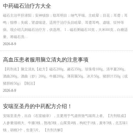
中药磁石治疗方大全
磁石主治平肝潜阳；安神镇惊；聪耳明目；纳气平喘。主眩晕；目花；耳聋；耳
鸣；惊悸；失眠，肾虚喘逆。适用于治疗头目眩晕、耳聋耳鸣、虚喘、怔忡等
病。现介绍几则磁石治疗方，供选用。 1．磁石粥磁石10克，大米l00克，白糖适
量。将磁石洗…
2026-8-9
高血压患者服用脑立清丸的注意事项
【药剂名】脑立清丸【处方】磁石200g、赭石350g、珍珠母100g、清半夏200g、
酒曲200g、酒曲（炒）200g、牛膝200g、薄荷脑50g、冰片50g、猪胆汁350g（或
猪胆粉50g）【制法】
2026-8-9
安喘至圣丹的中药配方介绍！
安喘至圣丹，出自《石室秘录》，主要用于气虚所致气喘而上者。【方剂组成】
人参量须稍大、牛膝3钱，熟地5钱，山茱萸4钱，枸杞子1钱，麦冬5钱，北五味1
钱，胡桃3个，生姜5片。 【方剂方解】