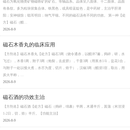
磁石为氧化物类矿物磁铁矿的矿石。等轴晶系。晶体呈八面体、十二面体。晶面
有条纹。多为粒块状集合体。铁黑色，或具暗蓝靛色，是中药材，主治平肝潜
阳；安神镇惊；聪耳明目；纳气平喘。不同的磁石汤有不同的功效。 第一种【处
方】磁石（醋…
2026-8-9
磁石木香丸的临床应用
【方剂名】磁石木香丸【处方】磁石3两（烧令通赤，以醋淬7遍，捣碎，研，水
飞过），木香1两，附子3两（炮裂，去皮脐），干姜3两（用浆水1斗，盐花1合，
与附子一处以慢火煮，水尽为度，切片，焙干），汉椒3两（醋浸1宿，取出，用
炭火半称，…
2026-8-9
磁石酒的功效主治
【方剂名】磁石酒【处方】磁石（捣碎，绵裹）半两，木通半斤，菖蒲（米泔浸
1-2日，切，焙）半斤。【功能主治】
2026-8-9